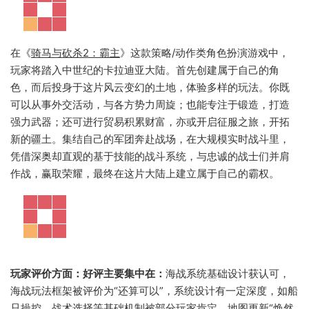
在《
骑马与砍杀2：霸主
》这款策略/动作类角色扮演游戏中，
玩家将踏入中世纪的卡拉迪亚大陆。首先创建属于自己的角
色，而后投身于这片风云变幻的土地，体验多样的玩法。你既
可以从事外交活动，与各方势力周旋；也能专注于锻造，打造
强力武器；还可进行贸易积累财富，亦或开启征服之旅，开拓
新的疆土。集结自己的军团奔赴战场，在大规模实时战斗里，
凭借深奥却直观的基于技能的战斗系统，与忠诚的战士们并肩
作战，赢取荣耀，最终在这片大陆上建立属于自己的霸权。
玩家评价方面：好评主要集中在：
海战系统基础设计获认可，
海战玩法框架被评价为“还算可以”，系统设计有一定深度，如船
只操控、战术选择等基础机制被部分玩家肯定。地图更新“焕然