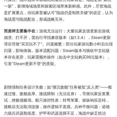
一新”，新增海域场景和探索区域带来新鲜感。此外，尽管海战
是扩展重点，但玩家普遍认可“陆战仍是制胜关键”的设定，认为
海战需与陆战配合，形成战略互补。
而差评主要集中在：
游戏无法运行：大量玩家反馈更新后游戏
崩溃、打不开，需自行寻找兼容版本（如1.3.4），Steam更新
滞后导致“买完玩不了”。闪退频繁：部分玩家游玩数小时后出现
闪退，影响体验。版本适配问题：Steam版本与骑砍中文站版
本存在差异，玩家需额外操作（如去中文站购买98元版本），
引发“Steam更新不管”的质疑。
剧情强制任务设计失败：如“撞沉敌舰”任务被批“反人类”——船
速过慢、敌舰血厚、接战限制（无法近身），导致玩家反复重
试，挫败感极强。船只操控性差：转弯笨重、操纵响应迟钝，
接舷后无法取消连接，操作逻辑不直观。兵种平衡问题：诺德
六级兵武器熟练度、护甲和武器选择不足，海战中缺乏统治