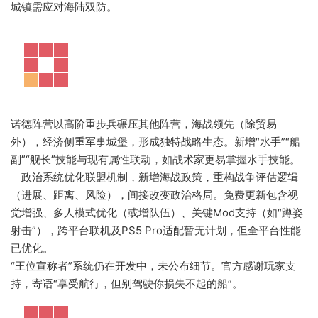
城镇需应对海陆双防。
诺德阵营以高阶重步兵碾压其他阵营，海战领先（除贸易
外），经济侧重军事城堡，形成独特战略生态。新增“水手”“船
副”“舰长”技能与现有属性联动，如战术家更易掌握水手技能。
政治系统优化联盟机制，新增海战政策，重构战争评估逻辑
（进展、距离、风险），间接改变政治格局。免费更新包含视
觉增强、多人模式优化（或增队伍）、关键Mod支持（如“蹲姿
射击”），跨平台联机及PS5 Pro适配暂无计划，但全平台性能
已优化。
“王位宣称者”系统仍在开发中，未公布细节。官方感谢玩家支
持，寄语“享受航行，但别驾驶你损失不起的船”。