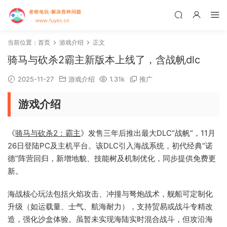
当前位置：
首页
游戏介绍
正文
骑马与砍杀2霸主新版本上线了，含战帆dlc
2025-11-27
游戏介绍
1.31k
推广
游戏介绍
《
骑马与砍杀2
：霸主
》发售三年后推出最大DLC“战帆”，11月
26日登陆PC及主机平台。该DLC引入海战系统，初代经典“诺
德”阵营回归，新增地貌、技能树及机制优化，同步提供免费更
新。
海战核心玩法包括火焰攻击、冲撞与弩炮战术，舰船可定制化
升级（如运载量、士气、航海耐力），支持贸易或战斗专精改
造，强化沙盒体验。虽暂未实现海陆实时混合战斗，但攻沿海