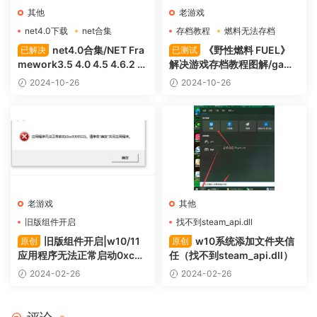
其他
老游戏
net4.0下载
net合集
存档教程
燃料无法存档
net4.0合集/NET Fra
《野性燃料 FUEL》
已解决
已测试
mework3.5 4.0 4.5 4.6.2 4.
解决游戏存档教程图解/game
7.2 4.8 官方版下载
s for windows live离线账号
2024-10-26
2024-10-26
创建方法
老游戏
其他
旧版组件开启
找不到steam_api.dll
错误代码0xc0000022
添加文件夹信任
旧版组件开启|w10/11
w10系统添加文件夹信
原创
原创
应用程序无法正常启动0xc00
任（找不到steam_api.dll）
00022
2024-02-26
2024-02-26